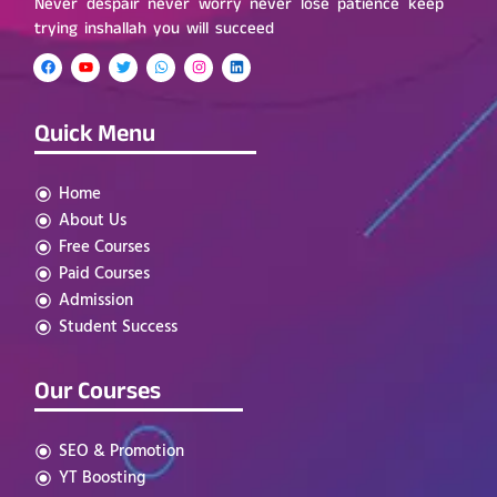
Never despair never worry never lose patience keep
trying inshallah you will succeed
Quick Menu
Home
About Us
Free Courses
Paid Courses
Admission
Student Success
Our Courses
SEO & Promotion
YT Boosting