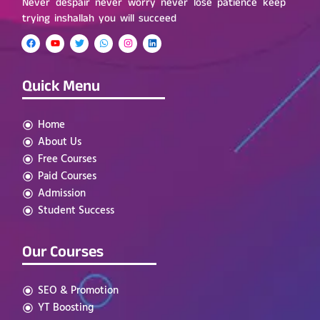
Never despair never worry never lose patience keep
trying inshallah you will succeed
Quick Menu
Home
About Us
Free Courses
Paid Courses
Admission
Student Success
Our Courses
SEO & Promotion
YT Boosting