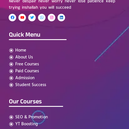
Never despair never worry never lose patience keep
trying inshallah you will succeed
Quick Menu
Home
About Us
Free Courses
Paid Courses
Admission
Student Success
Our Courses
SEO & Promotion
YT Boosting