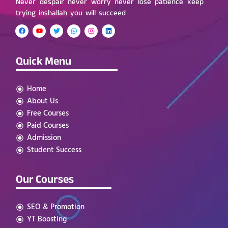
Never despair never worry never lose patience keep
trying inshallah you will succeed
Quick Menu
Home
About Us
Free Courses
Paid Courses
Admission
Student Success
Our Courses
SEO & Promotion
YT Boosting