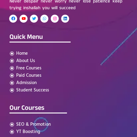
Never despair never worry never lose patience keep
trying inshallah you will succeed
Quick Menu
Home
About Us
Free Courses
Paid Courses
Admission
Student Success
Our Courses
SEO & Promotion
YT Boosting