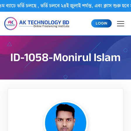
ম ব্যাচে ভর্তি চলছে , ভর্তি চলবে ২৪ই জুলাই পর্যন্ত, এবং ক্লাস শু
LOGIN
ID-1058-Monirul Islam