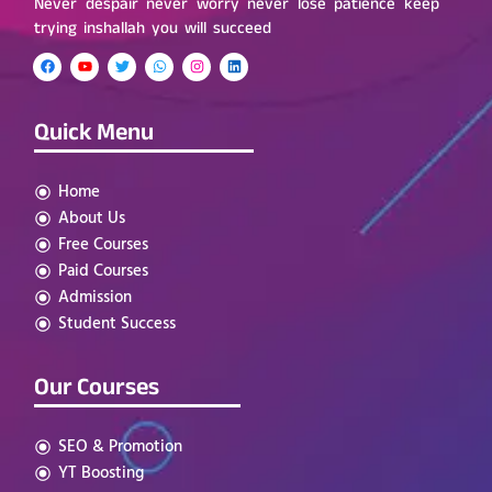
Never despair never worry never lose patience keep
trying inshallah you will succeed
Quick Menu
Home
About Us
Free Courses
Paid Courses
Admission
Student Success
Our Courses
SEO & Promotion
YT Boosting