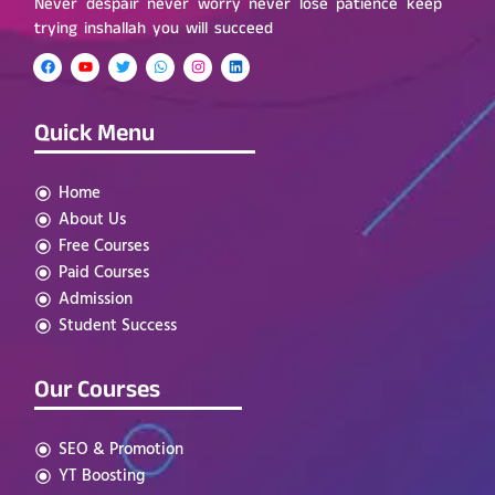
Never despair never worry never lose patience keep
trying inshallah you will succeed
Quick Menu
Home
About Us
Free Courses
Paid Courses
Admission
Student Success
Our Courses
SEO & Promotion
YT Boosting