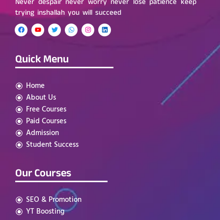
Never despair never worry never lose patience keep
trying inshallah you will succeed
Quick Menu
Home
About Us
Free Courses
Paid Courses
Admission
Student Success
Our Courses
SEO & Promotion
YT Boosting