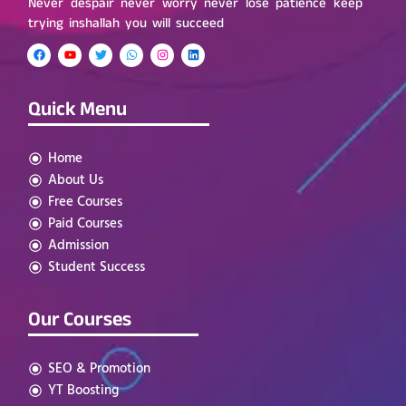
Never despair never worry never lose patience keep
trying inshallah you will succeed
Quick Menu
Home
About Us
Free Courses
Paid Courses
Admission
Student Success
Our Courses
SEO & Promotion
YT Boosting