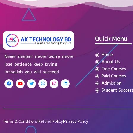
Quick Menu
Home
Never despair never worry never
About Us
lose patience keep trying
Free Courses
inshallah you will succeed
Paid Courses
Admission
Student Succes
Terms & Conditions
Refund Policy
Privacy Policy