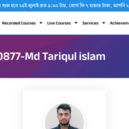
 ক্লাস শুরু হবে ২৫ই জুলাই রাত ৯:৩০ টায়, কোর্স ফি ৭ হাজার টাকা, 
Recorded Courses
Live Courses
Services
Achievem
0877-Md Tariqul islam