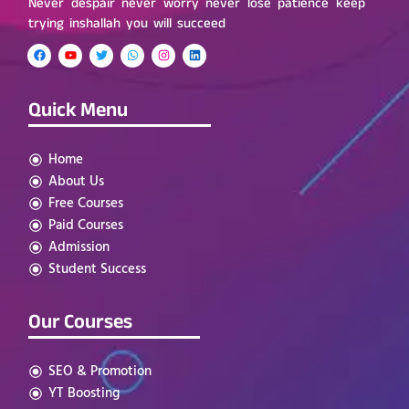
Never despair never worry never lose patience keep
trying inshallah you will succeed
Quick Menu
Home
About Us
Free Courses
Paid Courses
Admission
Student Success
Our Courses
SEO & Promotion
YT Boosting