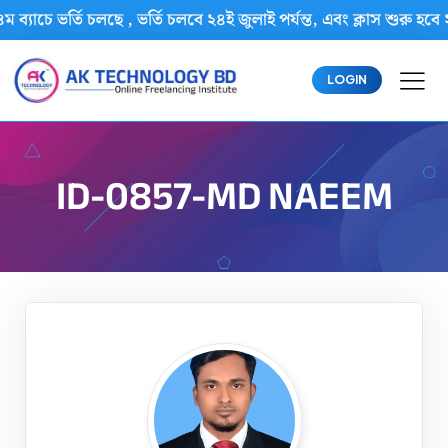
ম ব্যাচে ভর্তি চলছে , ভর্তি চলবে ২৪ই জুলাই পর্যন্ত, এবং ক্লাস শু
LOGIN
ID-0857-MD NAEEM