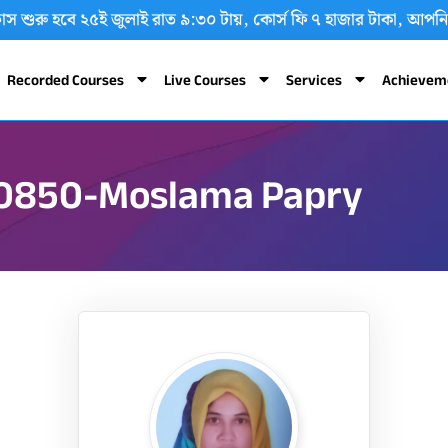
বং ক্লাস শুরু হবে ২৫ই জুলাই রাত ৯:৩০ টায়, কোর্স ফি ৭ হাজার টাকা
Recorded Courses
Live Courses
Services
Achievem
-0850-Moslama Papry