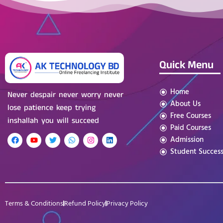
Quick Menu
Home
Never despair never worry never
About Us
lose patience keep trying
Free Courses
inshallah you will succeed
Paid Courses
Admission
Student Succes
Terms & Conditions
Refund Policy
Privacy Policy