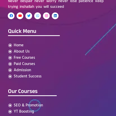
Never despair never worry never lose patience keep
trying inshallah you will succeed
Quick Menu
Home
About Us
Free Courses
Paid Courses
Admission
Student Success
Our Courses
SEO & Promotion
YT Boosting