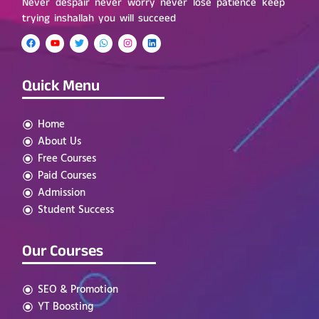
Never despair never worry never lose patience keep
trying inshallah you will succeed
Quick Menu
Home
About Us
Free Courses
Paid Courses
Admission
Student Success
Our Courses
SEO & Promotion
YT Boosting