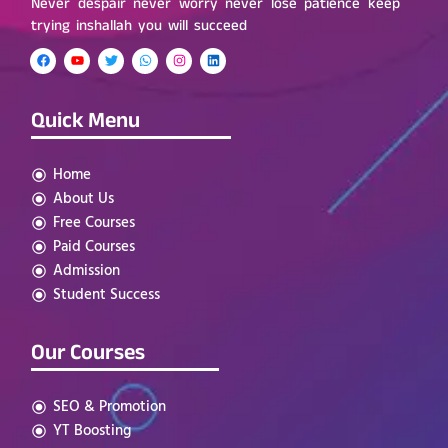
Never despair never worry never lose patience keep
trying inshallah you will succeed
Quick Menu
Home
About Us
Free Courses
Paid Courses
Admission
Student Success
Our Courses
SEO & Promotion
YT Boosting