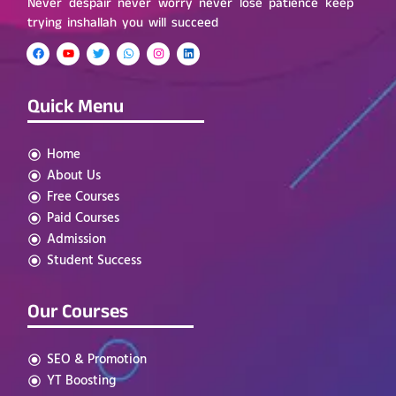
Never despair never worry never lose patience keep
trying inshallah you will succeed
Quick Menu
Home
About Us
Free Courses
Paid Courses
Admission
Student Success
Our Courses
SEO & Promotion
YT Boosting