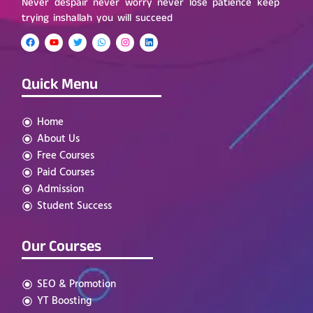
Never despair never worry never lose patience keep
trying inshallah you will succeed
Quick Menu
Home
About Us
Free Courses
Paid Courses
Admission
Student Success
Our Courses
SEO & Promotion
YT Boosting