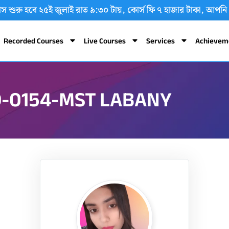
বং ক্লাস শুরু হবে ২৫ই জুলাই রাত ৯:৩০ টায়, কোর্স ফি ৭ হাজার টাকা,
Recorded Courses
Live Courses
Services
Achievem
D-0154-MST LABANY