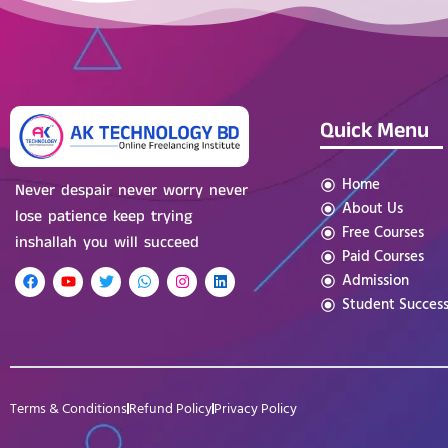
Quick Menu
Home
Never despair never worry never
About Us
lose patience keep trying
Free Courses
inshallah you will succeed
Paid Courses
Admission
Student Succes
Terms & Conditions
Refund Policy
Privacy Policy