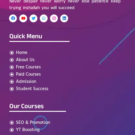
Never despair never worry never lose patience keep
trying inshallah you will succeed
Quick Menu
Home
About Us
Free Courses
Paid Courses
Admission
Student Success
Our Courses
SEO & Promotion
YT Boosting