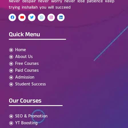
Never despair never worry never lose patience keep
trying inshallah you will succeed
Quick Menu
Home
About Us
Free Courses
Paid Courses
Admission
Student Success
Our Courses
SEO & Promotion
YT Boosting