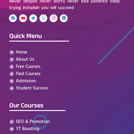
Never despair never worry never lose patience keep
trying inshallah you will succeed
Quick Menu
Home
About Us
Free Courses
Paid Courses
Admission
Student Success
Our Courses
SEO & Promotion
YT Boosting