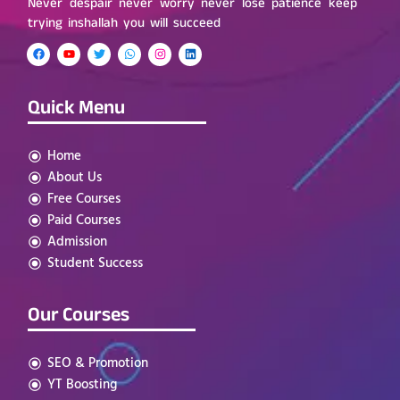
Never despair never worry never lose patience keep
trying inshallah you will succeed
Quick Menu
Home
About Us
Free Courses
Paid Courses
Admission
Student Success
Our Courses
SEO & Promotion
YT Boosting