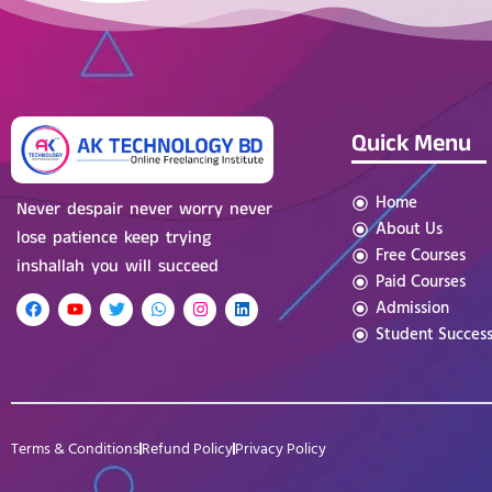
Quick Menu
Home
Never despair never worry never
About Us
lose patience keep trying
Free Courses
inshallah you will succeed
Paid Courses
Admission
Student Succes
Terms & Conditions
Refund Policy
Privacy Policy