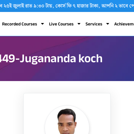
শুরু হবে ২৫ই জুলাই রাত ৯:৩০ টায়, কোর্স ফি ৭ হাজার টাকা, আপনি ২ ভ
Recorded Courses
Live Courses
Services
Achievem
449-Jugananda koch